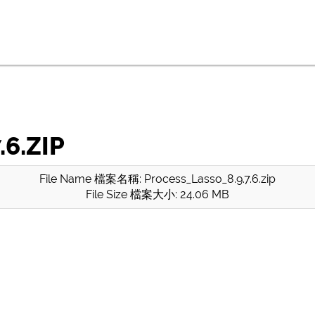
6.ZIP
File Name 檔案名稱: Process_Lasso_8.9.7.6.zip
File Size 檔案大小: 24.06 MB