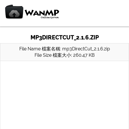
MP3DIRECTCUT_2.1.6.ZIP
File Name 檔案名稱: mp3DirectCut_2.1.6.zip
File Size 檔案大小: 260.47 KB