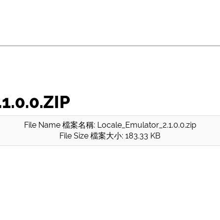
.0.0.ZIP
File Name 檔案名稱: Locale_Emulator_2.1.0.0.zip
File Size 檔案大小: 183.33 KB