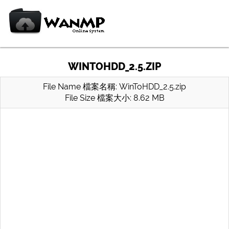
WINTOHDD_2.5.ZIP
File Name 檔案名稱: WinToHDD_2.5.zip
File Size 檔案大小: 8.62 MB