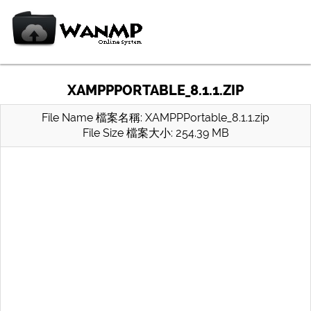
XAMPPPORTABLE_8.1.1.ZIP
File Name 檔案名稱: XAMPPPortable_8.1.1.zip
File Size 檔案大小: 254.39 MB