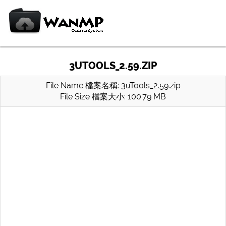
3UTOOLS_2.59.ZIP
File Name 檔案名稱: 3uTools_2.59.zip
File Size 檔案大小: 100.79 MB