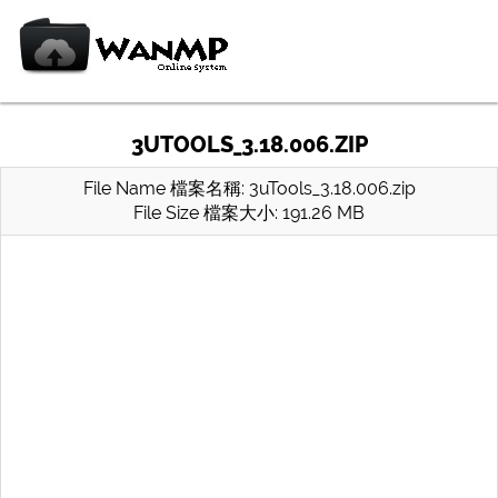
3UTOOLS_3.18.006.ZIP
File Name 檔案名稱: 3uTools_3.18.006.zip
File Size 檔案大小: 191.26 MB