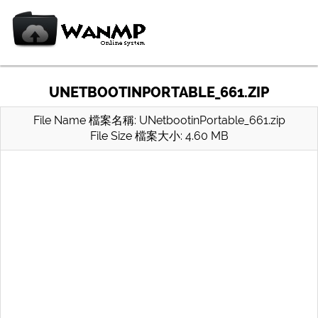
UNETBOOTINPORTABLE_661.ZIP
File Name 檔案名稱: UNetbootinPortable_661.zip
File Size 檔案大小: 4.60 MB