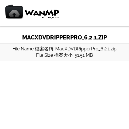
MACXDVDRIPPERPRO_6.2.1.ZIP
File Name 檔案名稱: MacXDVDRipperPro_6.2.1.zip
File Size 檔案大小: 51.51 MB