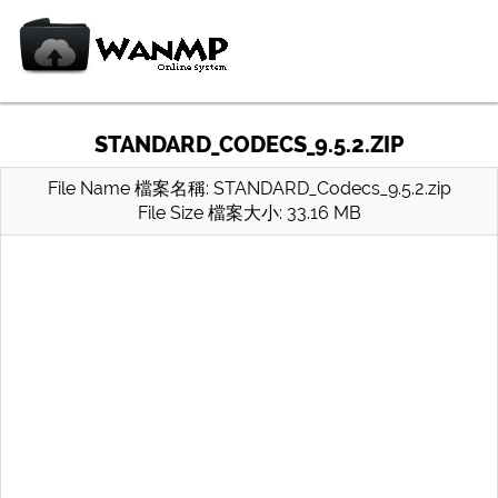
STANDARD_CODECS_9.5.2.ZIP
File Name 檔案名稱: STANDARD_Codecs_9.5.2.zip
File Size 檔案大小: 33.16 MB