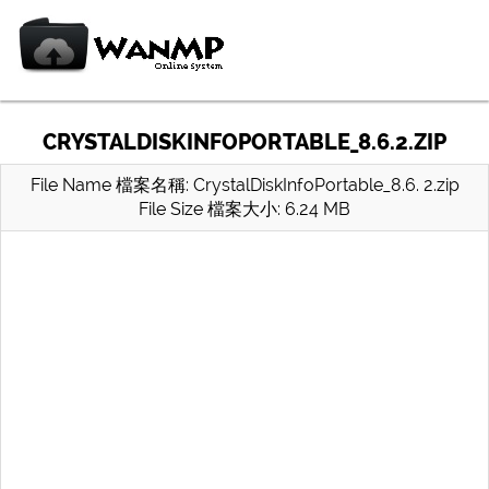
CRYSTALDISKINFOPORTABLE_8.6.2.ZIP
File Name 檔案名稱: CrystalDiskInfoPortable_8.6. 2.zip
File Size 檔案大小: 6.24 MB