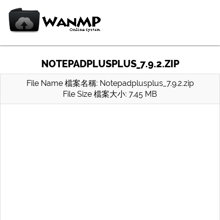
NOTEPADPLUSPLUS_7.9.2.ZIP
File Name 檔案名稱: Notepadplusplus_7.9.2.zip
File Size 檔案大小: 7.45 MB