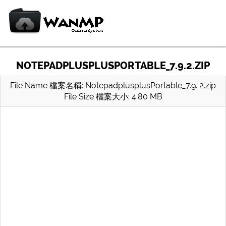
NOTEPADPLUSPLUSPORTABLE_7.9.2.ZIP
File Name 檔案名稱: NotepadplusplusPortable_7.9. 2.zip
File Size 檔案大小: 4.80 MB