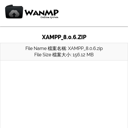
XAMPP_8.0.6.ZIP
File Name 檔案名稱: XAMPP_8.0.6.zip
File Size 檔案大小: 156.12 MB