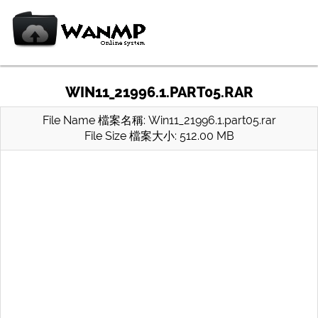
WIN11_21996.1.PART05.RAR
File Name 檔案名稱: Win11_21996.1.part05.rar
File Size 檔案大小: 512.00 MB