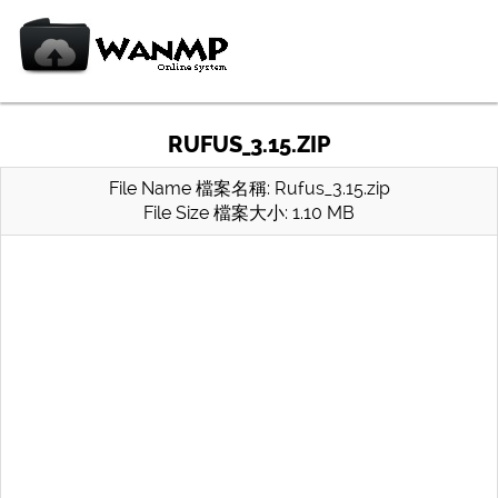
RUFUS_3.15.ZIP
File Name 檔案名稱: Rufus_3.15.zip
File Size 檔案大小: 1.10 MB