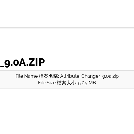
9.0A.ZIP
File Name 檔案名稱: Attribute_Changer_9.0a.zip
File Size 檔案大小: 5.05 MB