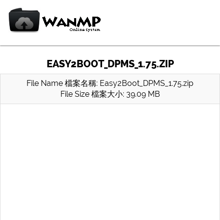
EASY2BOOT_DPMS_1.75.ZIP
File Name 檔案名稱: Easy2Boot_DPMS_1.75.zip
File Size 檔案大小: 39.09 MB