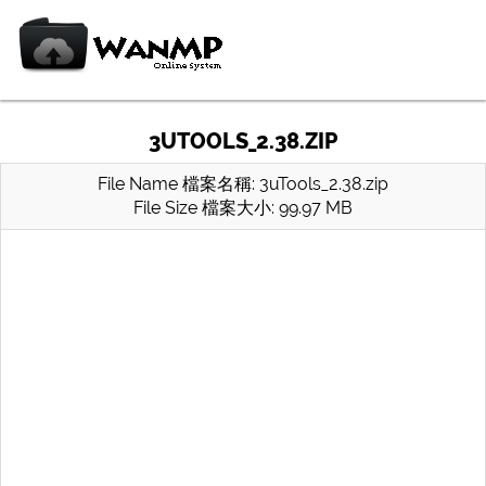
3UTOOLS_2.38.ZIP
File Name 檔案名稱: 3uTools_2.38.zip
File Size 檔案大小: 99.97 MB