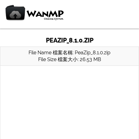
PEAZIP_8.1.0.ZIP
File Name 檔案名稱: PeaZip_8.1.0.zip
File Size 檔案大小: 26.53 MB