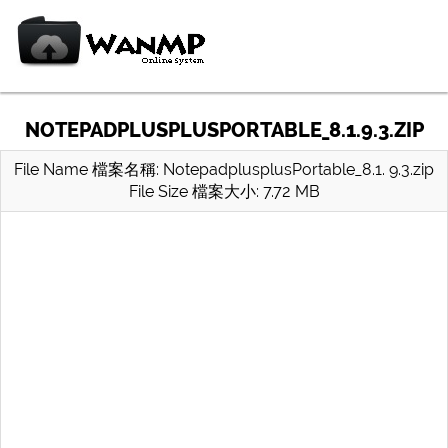
NOTEPADPLUSPLUSPORTABLE_8.1.9.3.ZIP
File Name 檔案名稱: NotepadplusplusPortable_8.1. 9.3.zip
File Size 檔案大小: 7.72 MB