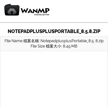
NOTEPADPLUSPLUSPORTABLE_8.5.8.ZIP
File Name 檔案名稱: NotepadplusplusPortable_8.5. 8.zip
File Size 檔案大小: 8.49 MB