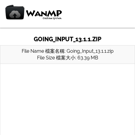
GOING_INPUT_13.1.1.ZIP
File Name 檔案名稱: Going_Input_13.1.1.zip
File Size 檔案大小: 63.39 MB