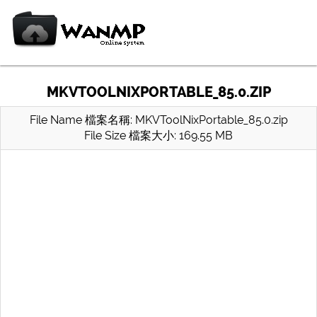
MKVTOOLNIXPORTABLE_85.0.ZIP
File Name 檔案名稱: MKVToolNixPortable_85.0.zip
File Size 檔案大小: 169.55 MB