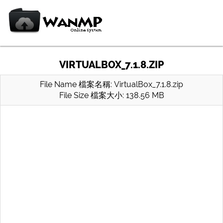
VIRTUALBOX_7.1.8.ZIP
File Name 檔案名稱: VirtualBox_7.1.8.zip
File Size 檔案大小: 138.56 MB