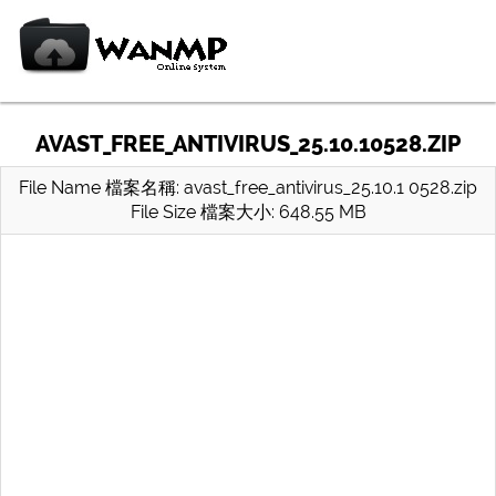
AVAST_FREE_ANTIVIRUS_25.10.10528.ZIP
File Name 檔案名稱: avast_free_antivirus_25.10.1 0528.zip
File Size 檔案大小: 648.55 MB