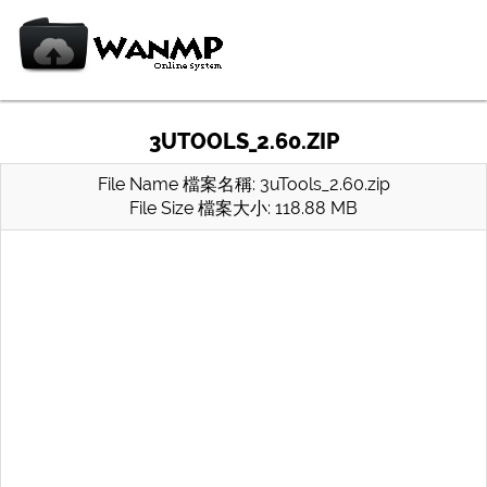
3UTOOLS_2.60.ZIP
File Name 檔案名稱: 3uTools_2.60.zip
File Size 檔案大小: 118.88 MB