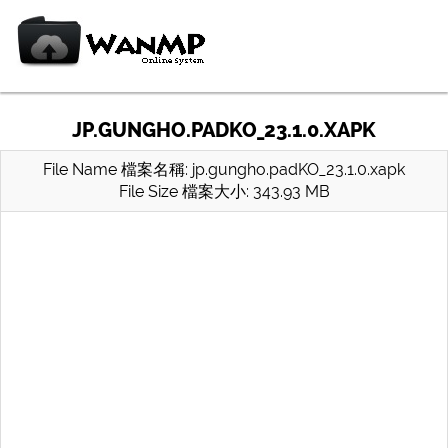
JP.GUNGHO.PADKO_23.1.0.XAPK
File Name 檔案名稱: jp.gungho.padKO_23.1.0.xapk
File Size 檔案大小: 343.93 MB