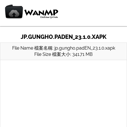
JP.GUNGHO.PADEN_23.1.0.XAPK
File Name 檔案名稱: jp.gungho.padEN_23.1.0.xapk
File Size 檔案大小: 341.71 MB