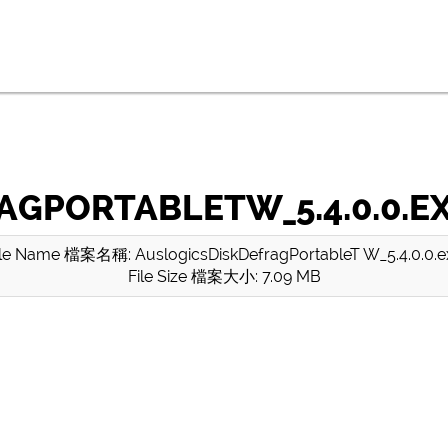
GPORTABLETW_5.4.0.0.E
ile Name 檔案名稱: AuslogicsDiskDefragPortableT W_5.4.0.0.e
File Size 檔案大小: 7.09 MB