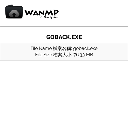
GOBACK.EXE
File Name 檔案名稱: goback.exe
File Size 檔案大小: 76.33 MB