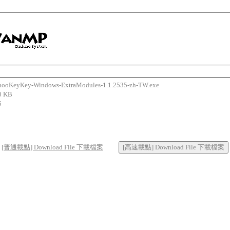
eyKey-Windows-ExtraModules-1.1.2535-zh-TW.exe
 KB
5
[普通載點] Download File 下載檔案