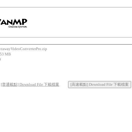
ayVideoConverterPro.zip
53 MB
9
[普通載點] Download File 下載檔案